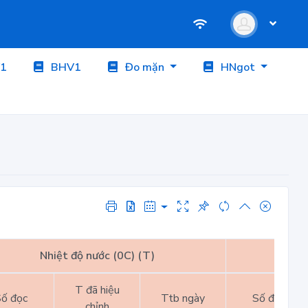
1
BHV1
Đo mặn
HNgot
Nhiệt độ nước (0C) (T)
Nhiệt
T đã hiệu
ố đọc
Ttb ngày
Số đọc
chỉnh