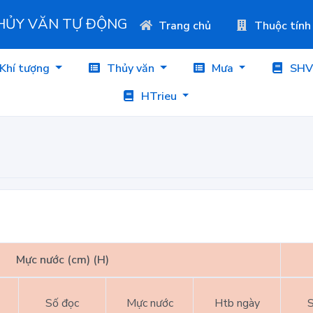
THỦY VĂN TỰ ĐỘNG
Trang chủ
Thuộc tính
Khí tượng
Thủy văn
Mưa
SHV
HTrieu
Mực nước (cm) (H)
Số đọc
Mực nước
Htb ngày
S