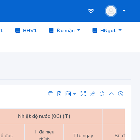
1
BHV1
Đo mặn
HNgot
Nhiệt độ nước (0C) (T)
Nhiệt
T đã hiệu
ố đọc
Ttb ngày
Số đọc
chỉnh