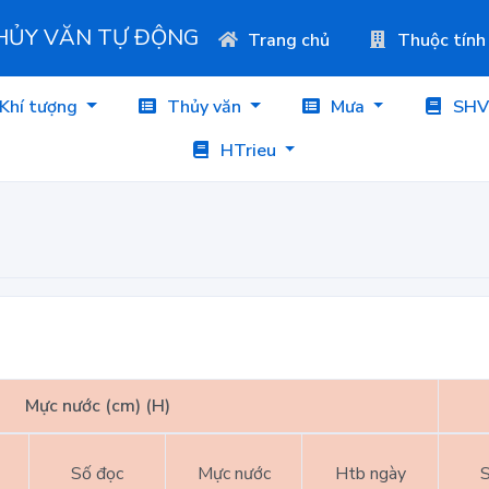
THỦY VĂN TỰ ĐỘNG
Trang chủ
Thuộc tính
Khí tượng
Thủy văn
Mưa
SHV
HTrieu
Mực nước (cm) (H)
Số đọc
Mực nước
Htb ngày
S