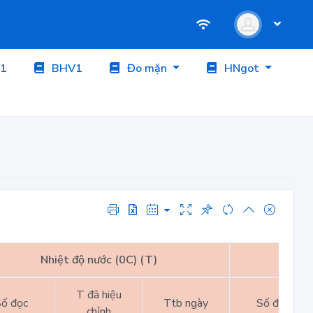
1
BHV1
Đo mặn
HNgot
Nhiệt độ nước (0C) (T)
Nhiệt
T đã hiệu
ố đọc
Ttb ngày
Số đọc
chỉnh