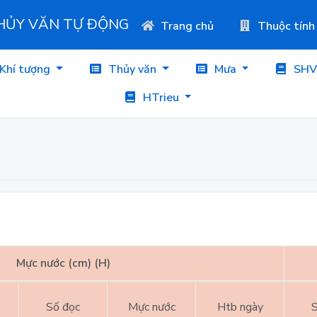
THỦY VĂN TỰ ĐỘNG
Trang chủ
Thuộc tính
Khí tượng
Thủy văn
Mưa
SHV
HTrieu
Mực nước (cm) (H)
Số đọc
Mực nước
Htb ngày
S