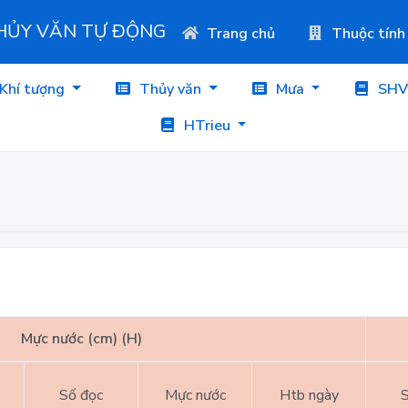
THỦY VĂN TỰ ĐỘNG
Trang chủ
Thuộc tính
Khí tượng
Thủy văn
Mưa
SHV
HTrieu
Mực nước (cm) (H)
Số đọc
Mực nước
Htb ngày
S