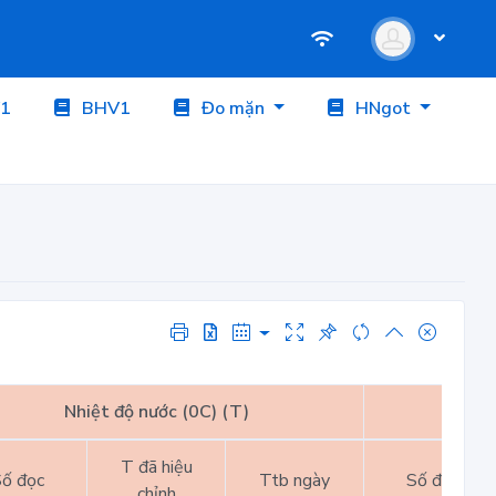
1
BHV1
Đo mặn
HNgot
Nhiệt độ nước (0C) (T)
Nhiệt
T đã hiệu
ố đọc
Ttb ngày
Số đọc
chỉnh