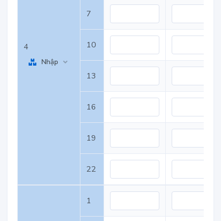
7
10
4
Nhập
13
16
19
22
1