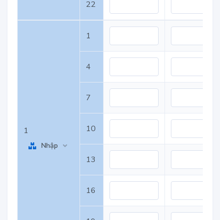
22
1
4
7
10
1
Nhập
13
16