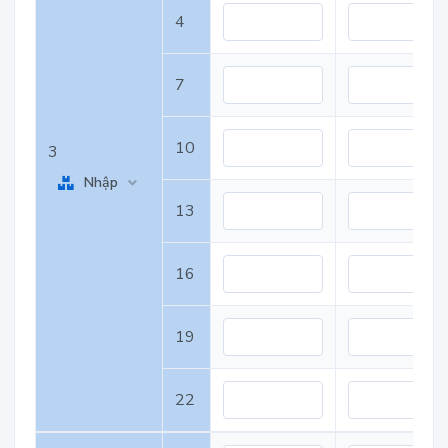
4
7
10
3
Nhập
13
16
19
22