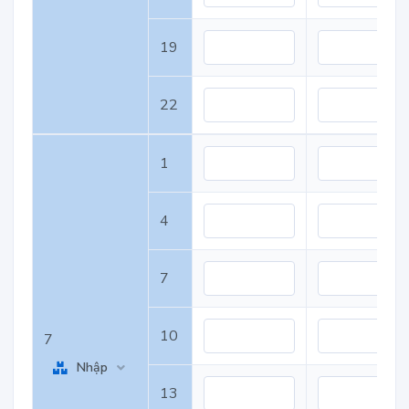
19
22
1
4
7
10
7
Nhập
13