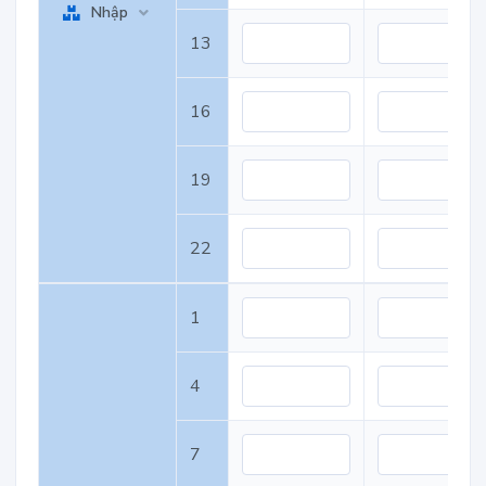
Nhập
13
16
19
22
1
4
7