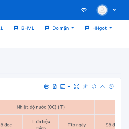
1
BHV1
Đo mặn
HNgot
Nhiệt độ nước (0C) (T)
Nhiệt
T đã hiệu
ố đọc
Ttb ngày
Số đọc
chỉnh