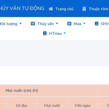
THỦY VĂN TỰ ĐỘNG
Trang chủ
Thuộc tính
Khí tượng
Thủy văn
Mưa
SHV
HTrieu
Mực nước (cm) (H)
Số đọc
Mực nước
Htb ngày
S