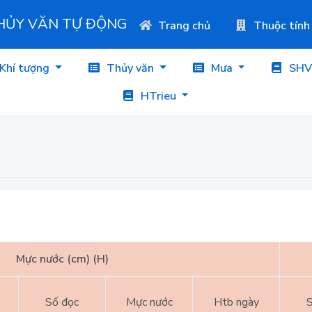
THỦY VĂN TỰ ĐỘNG
Trang chủ
Thuộc tính
Khí tượng
Thủy văn
Mưa
SHV
HTrieu
Mực nước (cm) (H)
Số đọc
Mực nước
Htb ngày
S