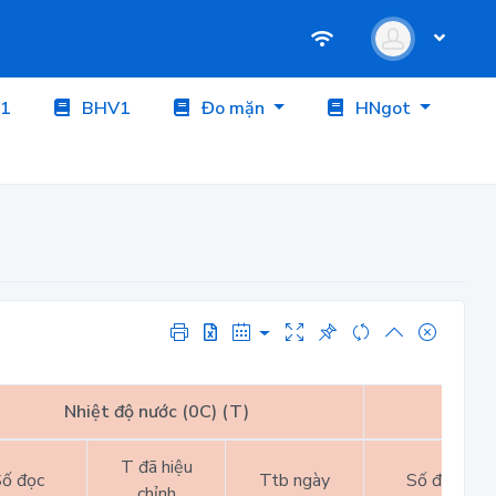
1
BHV1
Đo mặn
HNgot
Nhiệt độ nước (0C) (T)
Nhiệt
T đã hiệu
ố đọc
Ttb ngày
Số đọc
chỉnh