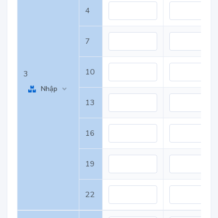
4
7
10
3
Nhập
13
16
19
22