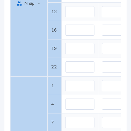
Nhập
13
16
19
22
1
4
7