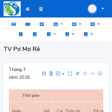
TV Pơ Mơ Rê
Tháng 7
năm 2026
Thời gian
Ngày
Giờ
Cọc, Thủy chí
Độ cao