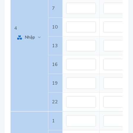
7
10
4
Nhập
13
16
19
22
1