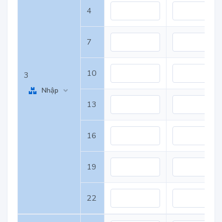
4
7
10
3
Nhập
13
16
19
22