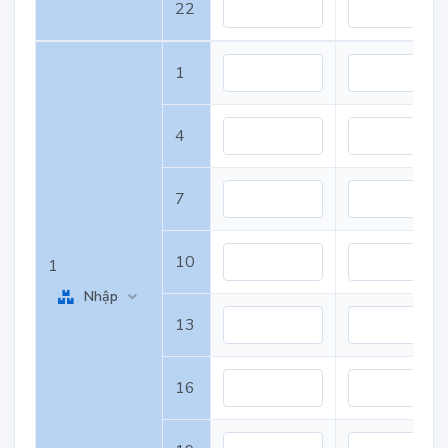
22
1
4
7
10
1
Nhập
13
16