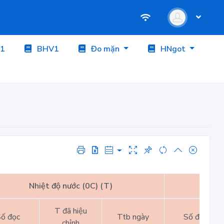
1
BHV1
Đo mặn
HNgot
Nhiệt độ nước (0C) (T)
Nhiệt
T đã hiệu
ố đọc
Ttb ngày
Số đọc
chỉnh