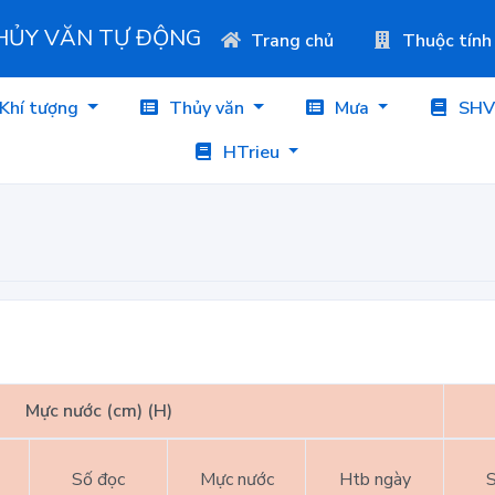
THỦY VĂN TỰ ĐỘNG
Trang chủ
Thuộc tính
Khí tượng
Thủy văn
Mưa
SHV
HTrieu
Mực nước (cm) (H)
Số đọc
Mực nước
Htb ngày
S