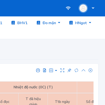
1
BHV1
Đo mặn
HNgot
Nhiệt độ nước (0C) (T)
Nhiệt
T đã hiệu
ố đọc
Ttb ngày
Số đọc
chỉnh