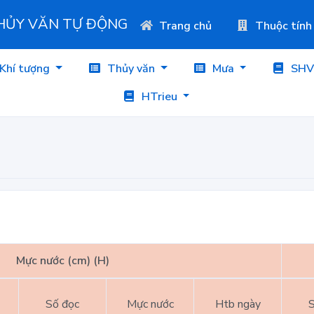
THỦY VĂN TỰ ĐỘNG
Trang chủ
Thuộc tính
Khí tượng
Thủy văn
Mưa
SHV
HTrieu
Mực nước (cm) (H)
Số đọc
Mực nước
Htb ngày
S