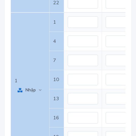
22
1
4
7
10
1
Nhập
13
16