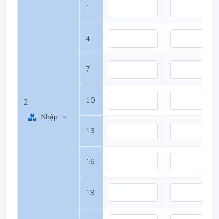
1
4
7
10
2
Nhập
13
16
19