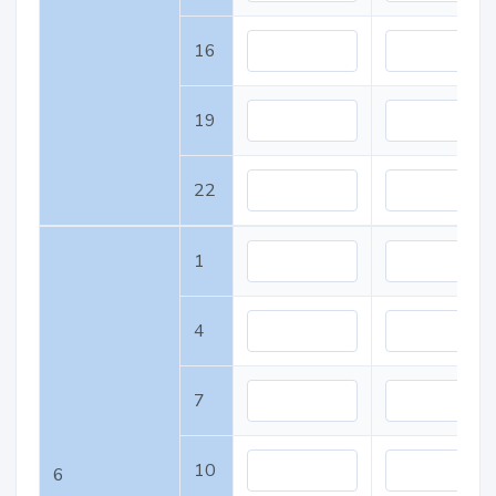
16
19
22
1
4
7
10
6