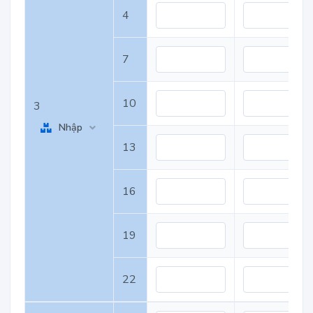
4
7
10
3
Nhập
13
16
19
22