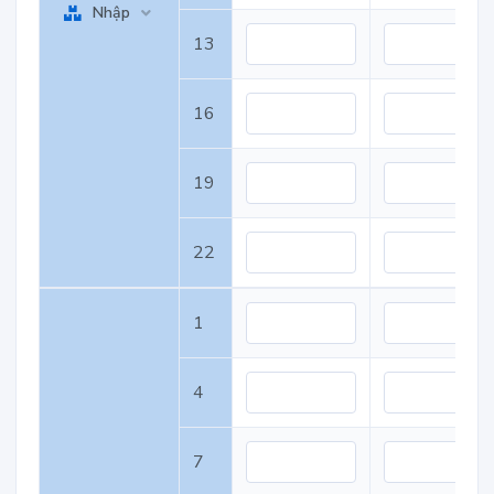
Nhập
13
16
19
22
1
4
7