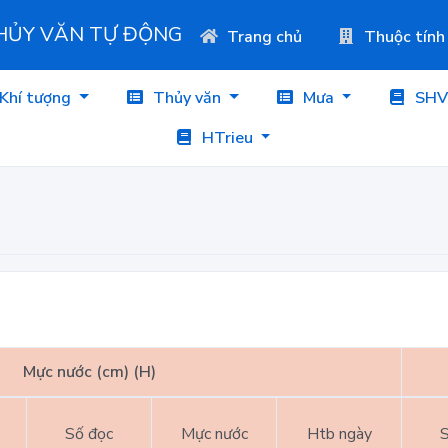
THỦY VĂN TỰ ĐỘNG
Trang chủ
Thuộc tính
Khí tượng
Thủy văn
Mưa
SHV
HTrieu
Mực nước (cm) (H)
Số đọc
Mực nước
Htb ngày
S