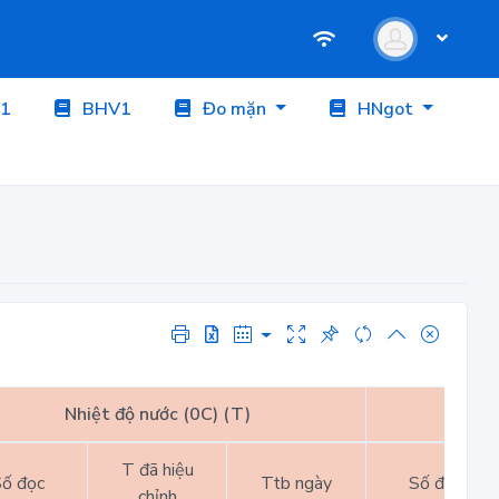
1
BHV1
Đo mặn
HNgot
Nhiệt độ nước (0C) (T)
Nhiệt
T đã hiệu
ố đọc
Ttb ngày
Số đọc
chỉnh