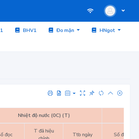
1
BHV1
Đo mặn
HNgot
Nhiệt độ nước (0C) (T)
Nhiệt
T đã hiệu
ố đọc
Ttb ngày
Số đọc
chỉnh