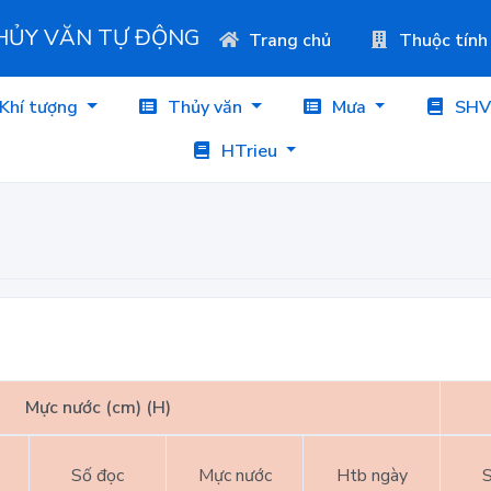
THỦY VĂN TỰ ĐỘNG
Trang chủ
Thuộc tính
Khí tượng
Thủy văn
Mưa
SHV
HTrieu
Mực nước (cm) (H)
Số đọc
Mực nước
Htb ngày
S