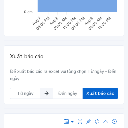
0 cm
Aug 8
06:00 PM
Aug 7
12:00 PM
06:00 AM
Aug 9
06:00 PM
12:00 PM
06:00 AM
Xuất báo cáo
Để xuất báo cáo ra excel vui lòng chọn Từ ngày - Đến
ngày
Xuất báo cáo