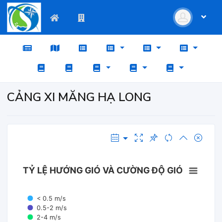
CẢNG XI MĂNG HẠ LONG
TỶ LỆ HƯỚNG GIÓ VÀ CƯỜNG ĐỘ GIÓ
< 0.5 m/s
0.5-2 m/s
2-4 m/s