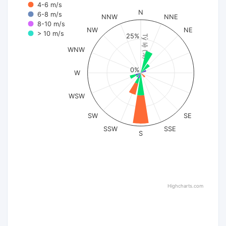
4-6 m/s
N
6-8 m/s
NNW
NNE
8-10 m/s
NW
NE
> 10 m/s
25%
Tỷ lệ (%)
WNW
0%
W
WSW
SW
SE
SSW
SSE
S
Highcharts.com