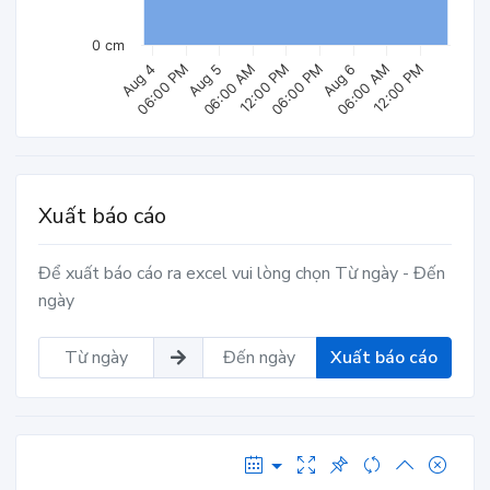
0 cm
Aug 6
06:00 PM
12:00 PM
06:00 AM
Aug 5
06:00 PM
Aug 4
12:00 PM
06:00 AM
Xuất báo cáo
Để xuất báo cáo ra excel vui lòng chọn Từ ngày - Đến
ngày
Xuất báo cáo