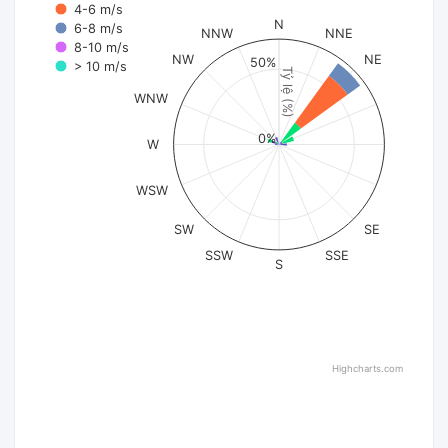
4-6 m/s
N
6-8 m/s
NNW
NNE
8-10 m/s
NW
NE
50%
> 10 m/s
Tỷ lệ (%)
WNW
0%
W
WSW
SW
SE
SSW
SSE
S
Highcharts.com