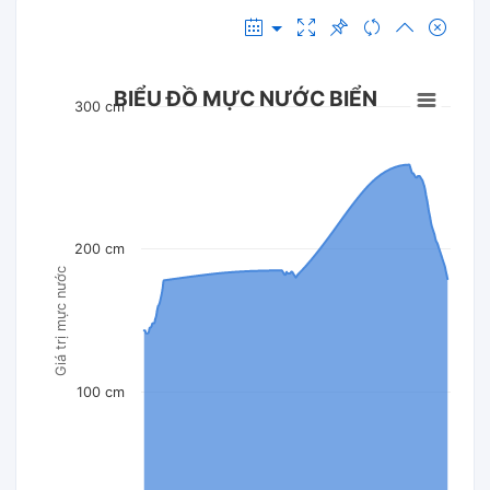
BIỂU ĐỒ MỰC NƯỚC BIỂN
300 cm
200 cm
Giá trị mực nước
100 cm