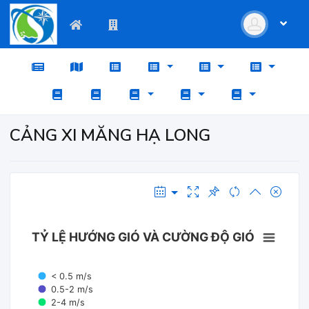
CẢNG XI MĂNG HẠ LONG
TỶ LỆ HƯỚNG GIÓ VÀ CƯỜNG ĐỘ GIÓ
< 0.5 m/s
0.5-2 m/s
2-4 m/s