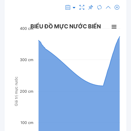
BIỂU ĐỒ MỰC NƯỚC BIỂN
400 cm
300 cm
Giá trị mực nước
200 cm
100 cm