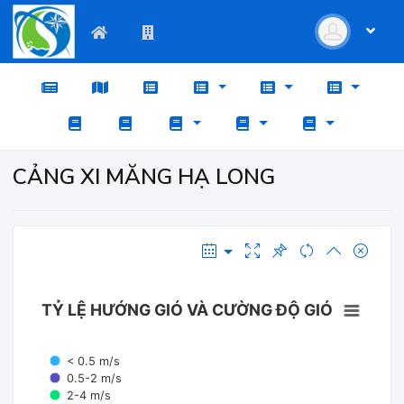
CẢNG XI MĂNG HẠ LONG
TỶ LỆ HƯỚNG GIÓ VÀ CƯỜNG ĐỘ GIÓ
< 0.5 m/s
0.5-2 m/s
2-4 m/s