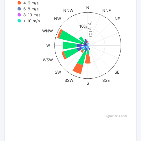
4-6 m/s
N
6-8 m/s
NNW
NNE
8-10 m/s
NW
NE
> 10 m/s
Tỷ lệ (%)
10%
WNW
0%
W
WSW
SW
SE
SSW
SSE
S
Highcharts.com