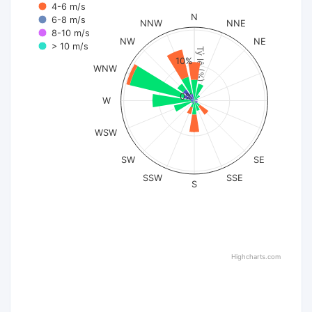
4-6 m/s
N
6-8 m/s
NNW
NNE
8-10 m/s
NW
NE
> 10 m/s
Tỷ lệ (%)
10%
WNW
0%
W
WSW
SW
SE
SSW
SSE
S
Highcharts.com