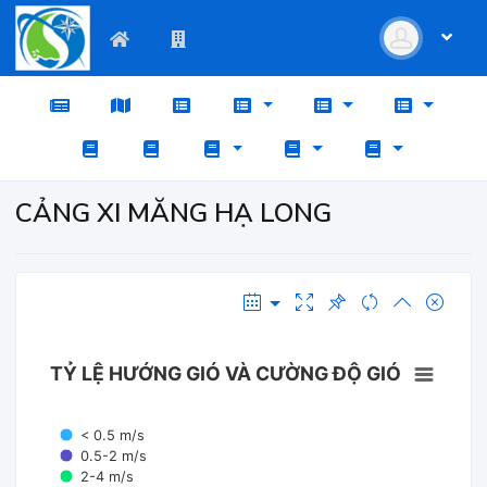
CẢNG XI MĂNG HẠ LONG
TỶ LỆ HƯỚNG GIÓ VÀ CƯỜNG ĐỘ GIÓ
< 0.5 m/s
0.5-2 m/s
2-4 m/s