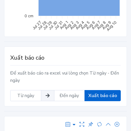
0 cm
Aug 4
Jul 28
Aug 7
Jul 31
Aug 10
Aug 3
Jul 27
Aug 6
Jul 30
Aug 9
Aug 2
Aug 5
Jul 29
Aug 8
Aug 1
Xuất báo cáo
Để xuất báo cáo ra excel vui lòng chọn Từ ngày - Đến
ngày
Xuất báo cáo