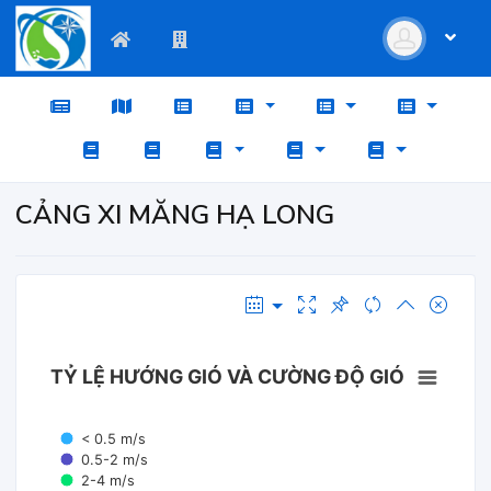
CẢNG XI MĂNG HẠ LONG
TỶ LỆ HƯỚNG GIÓ VÀ CƯỜNG ĐỘ GIÓ
< 0.5 m/s
0.5-2 m/s
2-4 m/s