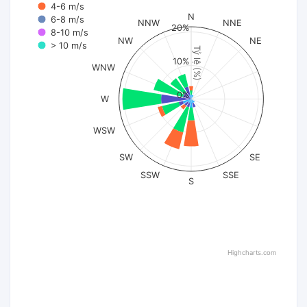
4-6 m/s
N
6-8 m/s
NNW
NNE
20%
8-10 m/s
NW
NE
> 10 m/s
Tỷ lệ (%)
10%
WNW
0%
W
WSW
SW
SE
SSW
SSE
S
Highcharts.com