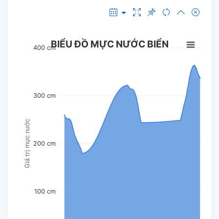
BIỂU ĐỒ MỰC NƯỚC BIỂN
400 cm
300 cm
Giá trị mực nước
200 cm
100 cm