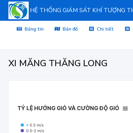
HỆ THỐNG GIÁM SÁT KHÍ TƯỢNG 
Bảng tin
Bản đồ
Chi tiết
XI MĂNG THĂNG LONG
TỶ LỆ HƯỚNG GIÓ VÀ CƯỜNG ĐỘ GIÓ
< 0.5 m/s
0.5-2 m/s