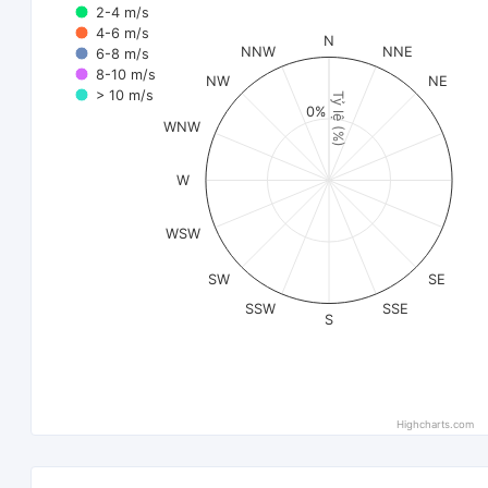
2-4 m/s
4-6 m/s
N
NNW
NNE
6-8 m/s
8-10 m/s
NW
NE
> 10 m/s
Tỷ lệ (%)
0%
WNW
W
WSW
SW
SE
SSW
SSE
S
Highcharts.com