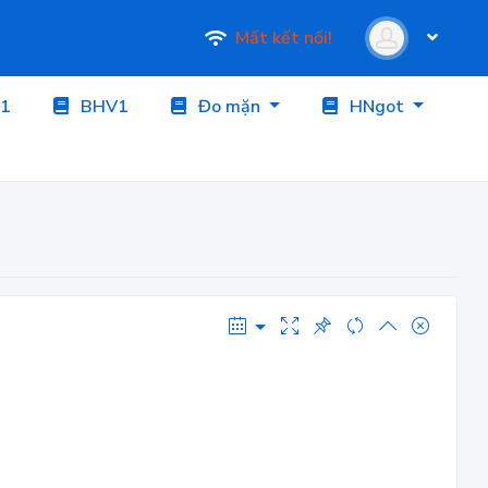
Mất kết nối!
1
BHV1
Đo mặn
HNgot