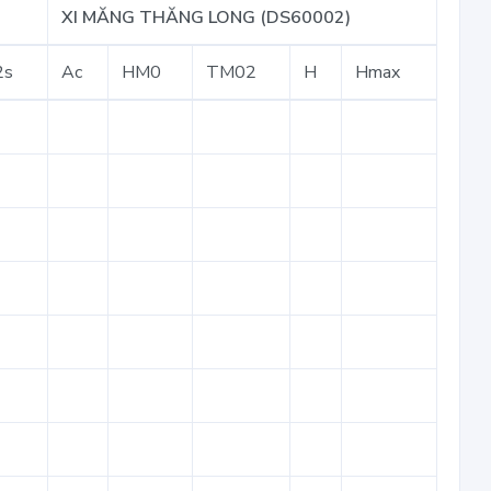
XI MĂNG THĂNG LONG (DS60002)
2s
Ac
HM0
TM02
H
Hmax