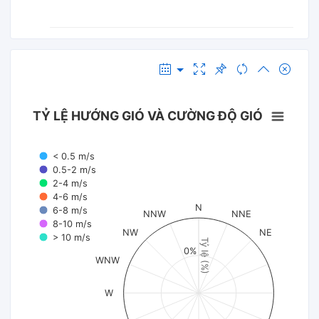
TỶ LỆ HƯỚNG GIÓ VÀ CƯỜNG ĐỘ GIÓ
< 0.5 m/s
0.5-2 m/s
2-4 m/s
4-6 m/s
N
6-8 m/s
NNW
NNE
8-10 m/s
NW
NE
> 10 m/s
Tỷ lệ (%)
0%
WNW
W