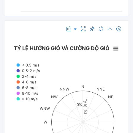
TỶ LỆ HƯỚNG GIÓ VÀ CƯỜNG ĐỘ GIÓ
< 0.5 m/s
0.5-2 m/s
2-4 m/s
4-6 m/s
N
6-8 m/s
NNW
NNE
8-10 m/s
NW
NE
> 10 m/s
Tỷ lệ (%)
0%
WNW
W