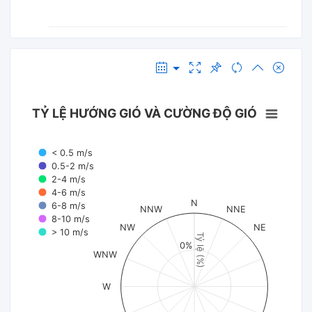
TỶ LỆ HƯỚNG GIÓ VÀ CƯỜNG ĐỘ GIÓ
< 0.5 m/s
0.5-2 m/s
2-4 m/s
4-6 m/s
N
6-8 m/s
NNW
NNE
8-10 m/s
NW
NE
> 10 m/s
Tỷ lệ (%)
0%
WNW
W