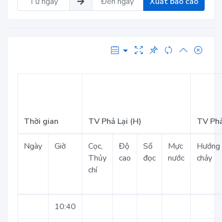
Xuất báo cáo
Thời gian
TV Phả Lại (H)
TV Phả
Ngày
Giờ
Cọc,
Độ
Số
Mực
Hướng
Thủy
cao
đọc
nước
chảy
chí
10:40