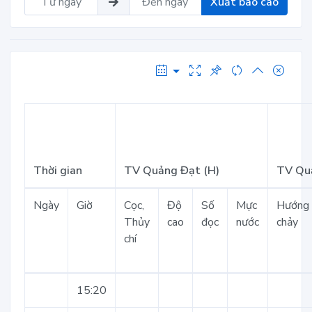
Xuất báo cáo
Thời gian
TV Quảng Đạt (H)
TV Quả
Ngày
Giờ
Cọc,
Độ
Số
Mực
Hướng
Thủy
cao
đọc
nước
chảy
chí
15:20