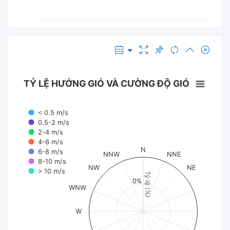
TỶ LỆ HƯỚNG GIÓ VÀ CƯỜNG ĐỘ GIÓ
< 0.5 m/s
0.5-2 m/s
2-4 m/s
4-6 m/s
N
6-8 m/s
NNW
NNE
8-10 m/s
NW
NE
> 10 m/s
Tỷ lệ (%)
0%
WNW
W