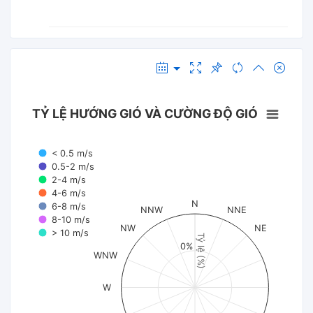
TỶ LỆ HƯỚNG GIÓ VÀ CƯỜNG ĐỘ GIÓ
< 0.5 m/s
0.5-2 m/s
2-4 m/s
4-6 m/s
N
6-8 m/s
NNW
NNE
8-10 m/s
NW
NE
> 10 m/s
Tỷ lệ (%)
0%
WNW
W