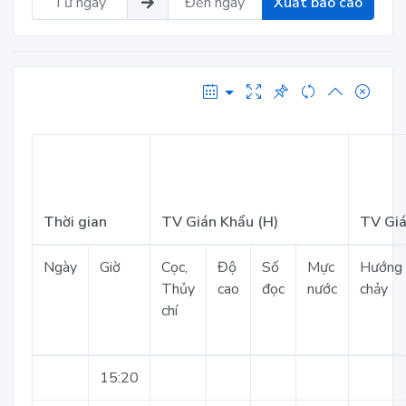
Xuất báo cáo
Thời gian
TV Gián Khẩu (H)
TV Giá
Ngày
Giờ
Cọc,
Độ
Số
Mực
Hướng
Thủy
cao
đọc
nước
chảy
chí
15:20