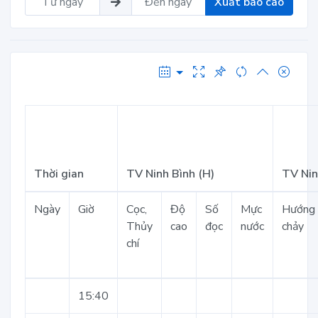
Xuất báo cáo
Thời gian
TV Ninh Bình (H)
TV Nin
Ngày
Giờ
Cọc,
Độ
Số
Mực
Hướng
Thủy
cao
đọc
nước
chảy
chí
15:40