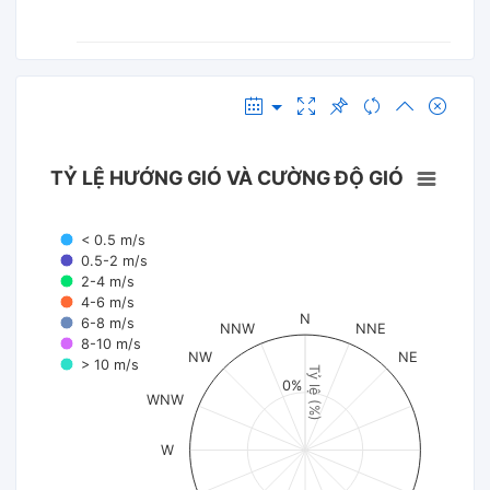
TỶ LỆ HƯỚNG GIÓ VÀ CƯỜNG ĐỘ GIÓ
< 0.5 m/s
0.5-2 m/s
2-4 m/s
4-6 m/s
N
6-8 m/s
NNW
NNE
8-10 m/s
NW
NE
> 10 m/s
Tỷ lệ (%)
0%
WNW
W