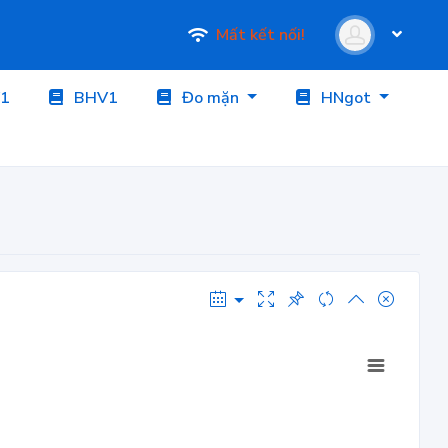
Mất kết nối!
1
BHV1
Đo mặn
HNgot