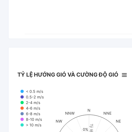
TỶ LỆ HƯỚNG GIÓ VÀ CƯỜNG ĐỘ GIÓ
< 0.5 m/s
0.5-2 m/s
2-4 m/s
4-6 m/s
N
NNW
NNE
6-8 m/s
8-10 m/s
NW
NE
> 10 m/s
Tỷ lệ (%)
0%