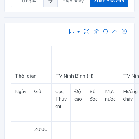
Xuất báo cáo
Thời gian
TV Ninh Bình (H)
TV Nin
Ngày
Giờ
Cọc,
Độ
Số
Mực
Hướng
Thủy
cao
đọc
nước
chảy
chí
20:00