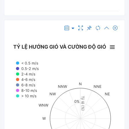
TỶ LỆ HƯỚNG GIÓ VÀ CƯỜNG ĐỘ GIÓ
< 0.5 m/s
0.5-2 m/s
2-4 m/s
4-6 m/s
N
6-8 m/s
NNW
NNE
8-10 m/s
NW
NE
> 10 m/s
Tỷ lệ (%)
0%
WNW
W