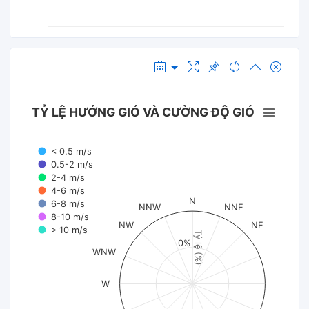
TỶ LỆ HƯỚNG GIÓ VÀ CƯỜNG ĐỘ GIÓ
< 0.5 m/s
0.5-2 m/s
2-4 m/s
4-6 m/s
N
6-8 m/s
NNW
NNE
8-10 m/s
NW
NE
> 10 m/s
Tỷ lệ (%)
0%
WNW
W