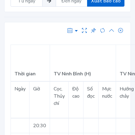
Xuất báo cáo
Thời gian
TV Ninh Bình (H)
TV Nin
Ngày
Giờ
Cọc,
Độ
Số
Mực
Hướng
Thủy
cao
đọc
nước
chảy
chí
20:30