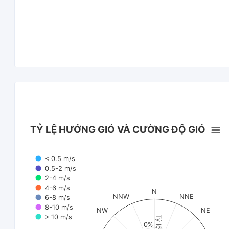
TỶ LỆ HƯỚNG GIÓ VÀ CƯỜNG ĐỘ GIÓ
< 0.5 m/s
0.5-2 m/s
2-4 m/s
4-6 m/s
N
NNW
NNE
6-8 m/s
8-10 m/s
NW
NE
> 10 m/s
Tỷ lệ (%)
0%