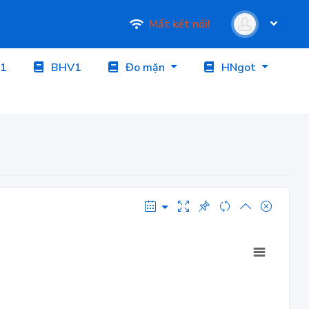
Mất kết nối!
1
BHV1
Đo mặn
HNgot