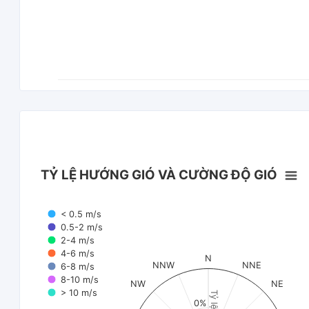
TỶ LỆ HƯỚNG GIÓ VÀ CƯỜNG ĐỘ GIÓ
< 0.5 m/s
0.5-2 m/s
2-4 m/s
4-6 m/s
N
NNW
NNE
6-8 m/s
8-10 m/s
NW
NE
> 10 m/s
Tỷ lệ (%)
0%