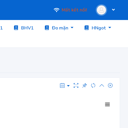
Mất kết nối!
1
BHV1
Đo mặn
HNgot