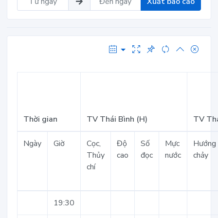
Xuất báo cáo
Thời gian
TV Thái Bình (H)
TV Thá
Ngày
Giờ
Cọc,
Độ
Số
Mực
Hướng
Thủy
cao
đọc
nước
chảy
chí
19:30