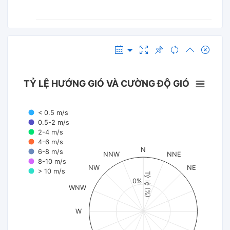
TỶ LỆ HƯỚNG GIÓ VÀ CƯỜNG ĐỘ GIÓ
< 0.5 m/s
0.5-2 m/s
2-4 m/s
4-6 m/s
N
6-8 m/s
NNW
NNE
8-10 m/s
NW
NE
> 10 m/s
Tỷ lệ (%)
0%
WNW
W