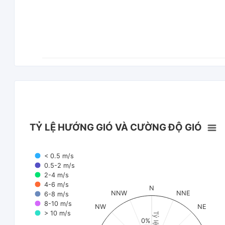
TỶ LỆ HƯỚNG GIÓ VÀ CƯỜNG ĐỘ GIÓ
< 0.5 m/s
0.5-2 m/s
2-4 m/s
4-6 m/s
N
NNW
NNE
6-8 m/s
8-10 m/s
NW
NE
> 10 m/s
Tỷ lệ (%)
0%