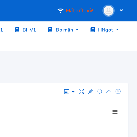
Mất kết nối!
1
BHV1
Đo mặn
HNgot