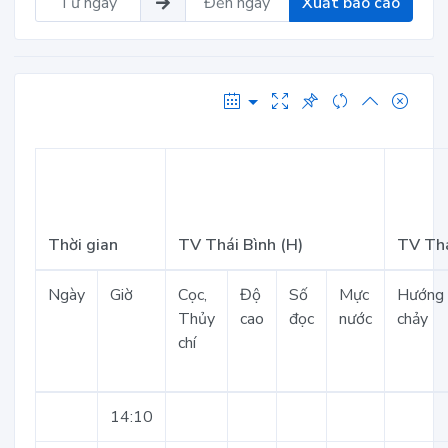
Xuất báo cáo
Thời gian
TV Thái Bình (H)
TV Thá
Ngày
Giờ
Cọc,
Độ
Số
Mực
Hướng
Thủy
cao
đọc
nước
chảy
chí
14:10