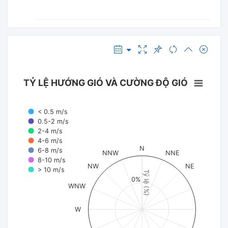
TỶ LỆ HƯỚNG GIÓ VÀ CƯỜNG ĐỘ GIÓ
< 0.5 m/s
0.5-2 m/s
2-4 m/s
4-6 m/s
N
6-8 m/s
NNW
NNE
8-10 m/s
NW
NE
> 10 m/s
Tỷ lệ (%)
0%
WNW
W