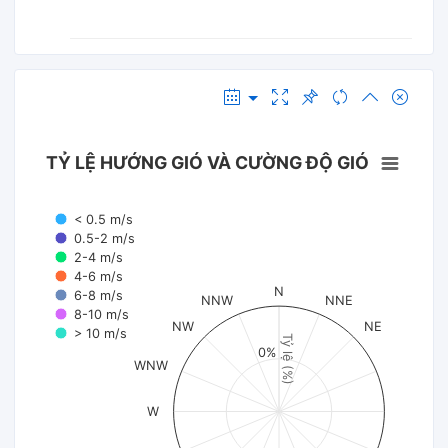
TỶ LỆ HƯỚNG GIÓ VÀ CƯỜNG ĐỘ GIÓ
< 0.5 m/s
0.5-2 m/s
2-4 m/s
4-6 m/s
N
6-8 m/s
NNW
NNE
8-10 m/s
NW
NE
> 10 m/s
Tỷ lệ (%)
0%
WNW
W