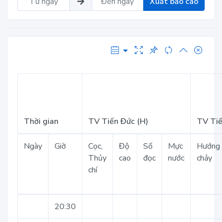
Xuất báo cáo
Thời gian
TV Tiến Đức (H)
TV Tiế
Ngày
Giờ
Cọc,
Độ
Số
Mực
Hướng
Thủy
cao
đọc
nước
chảy
chí
20:30