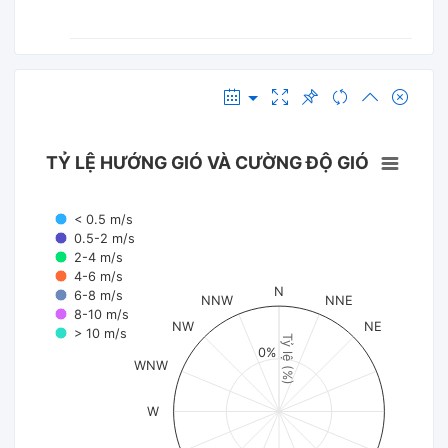
TỶ LỆ HƯỚNG GIÓ VÀ CƯỜNG ĐỘ GIÓ
< 0.5 m/s
0.5-2 m/s
2-4 m/s
4-6 m/s
N
6-8 m/s
NNW
NNE
8-10 m/s
NW
NE
> 10 m/s
Tỷ lệ (%)
0%
WNW
W