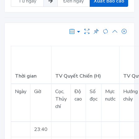
Xuất báo cáo
Thời gian
TV Quyết Chiến (H)
TV Quy
Ngày
Giờ
Cọc,
Độ
Số
Mực
Hướng
Thủy
cao
đọc
nước
chảy
chí
23:40