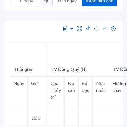
Xuất báo cáo
Thời gian
TV Đông Quý (H)
TV Đôn
Ngày
Giờ
Cọc,
Độ
Số
Mực
Hướng
Thủy
cao
đọc
nước
chảy
chí
1:00