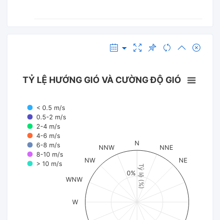
TỶ LỆ HƯỚNG GIÓ VÀ CƯỜNG ĐỘ GIÓ
< 0.5 m/s
0.5-2 m/s
2-4 m/s
4-6 m/s
N
6-8 m/s
NNW
NNE
8-10 m/s
NW
NE
> 10 m/s
Tỷ lệ (%)
0%
WNW
W