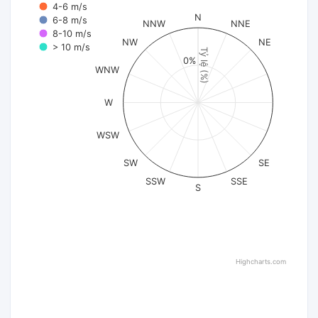
4-6 m/s
N
6-8 m/s
NNW
NNE
8-10 m/s
NW
NE
> 10 m/s
Tỷ lệ (%)
0%
WNW
W
WSW
SW
SE
SSW
SSE
S
Highcharts.com