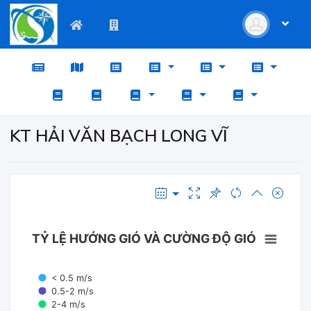
KT HẢI VĂN BẠCH LONG VĨ
TỶ LỆ HƯỚNG GIÓ VÀ CƯỜNG ĐỘ GIÓ
< 0.5 m/s
0.5-2 m/s
2-4 m/s