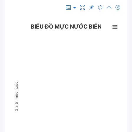
BIỂU ĐỒ MỰC NƯỚC BIỂN
Giá trị mực nước