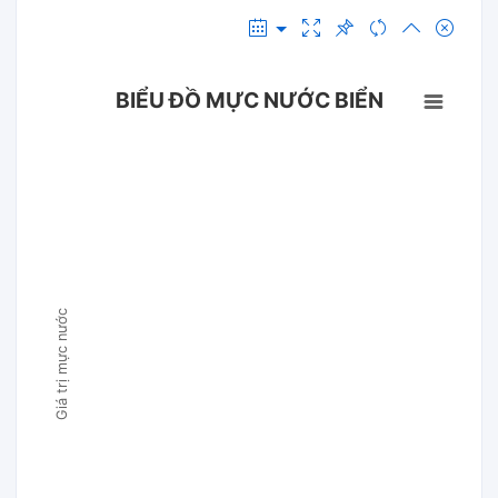
BIỂU ĐỒ MỰC NƯỚC BIỂN
Giá trị mực nước