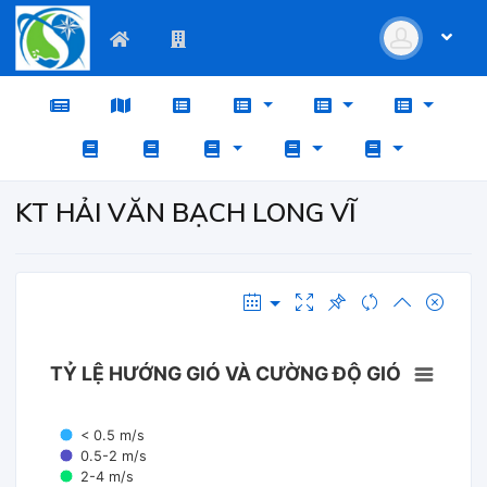
KT HẢI VĂN BẠCH LONG VĨ
TỶ LỆ HƯỚNG GIÓ VÀ CƯỜNG ĐỘ GIÓ
< 0.5 m/s
0.5-2 m/s
2-4 m/s