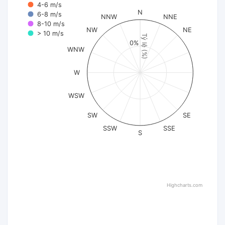
4-6 m/s
N
6-8 m/s
NNW
NNE
8-10 m/s
NW
NE
> 10 m/s
Tỷ lệ (%)
0%
WNW
W
WSW
SW
SE
SSW
SSE
S
Highcharts.com