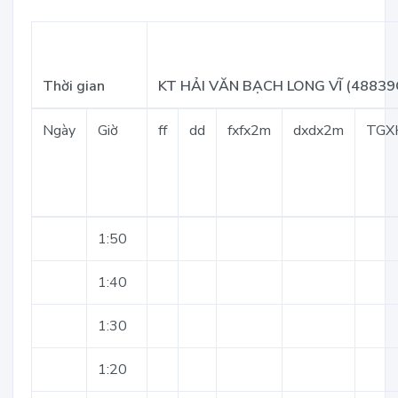
Thời gian
KT HẢI VĂN BẠCH LONG VĨ (48839
Ngày
Giờ
ff
dd
fxfx2m
dxdx2m
TGX
1:50
1:40
1:30
1:20