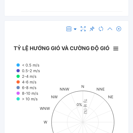
TỶ LỆ HƯỚNG GIÓ VÀ CƯỜNG ĐỘ GIÓ
< 0.5 m/s
0.5-2 m/s
2-4 m/s
4-6 m/s
N
6-8 m/s
NNW
NNE
8-10 m/s
NW
NE
> 10 m/s
Tỷ lệ (%)
0%
WNW
W