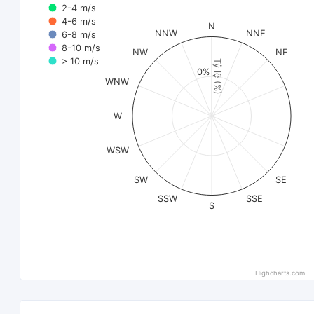
2-4 m/s
4-6 m/s
N
NNW
NNE
6-8 m/s
8-10 m/s
NW
NE
> 10 m/s
Tỷ lệ (%)
0%
WNW
W
WSW
SW
SE
SSW
SSE
S
Highcharts.com