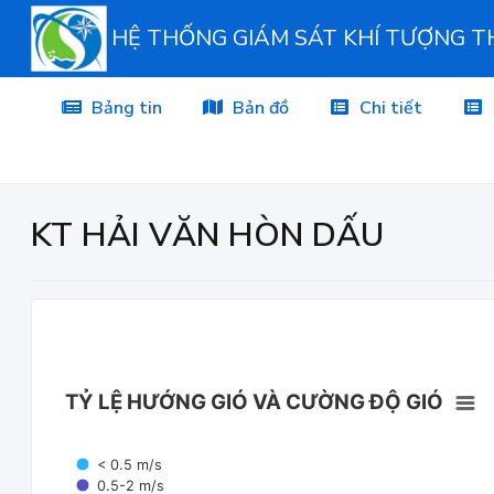
HỆ THỐNG GIÁM SÁT KHÍ TƯỢNG 
Bảng tin
Bản đồ
Chi tiết
KT HẢI VĂN HÒN DẤU
TỶ LỆ HƯỚNG GIÓ VÀ CƯỜNG ĐỘ GIÓ
< 0.5 m/s
0.5-2 m/s