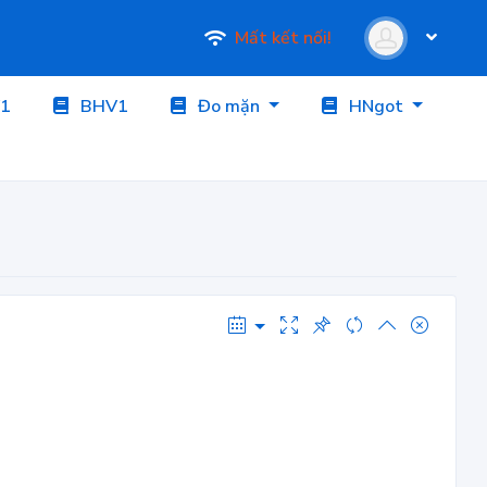
Mất kết nối!
1
BHV1
Đo mặn
HNgot