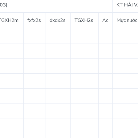
03)
KT HẢI 
TGXH2m
fxfx2s
dxdx2s
TGXH2s
Ac
Mực nước 