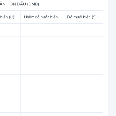
VĂN HÒN DẤU (DMB)
biển (H):
Nhiệt độ nước biển:
Độ muối biển (S):