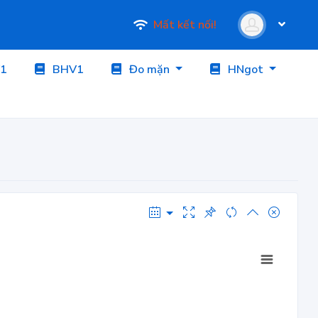
Mất kết nối!
1
BHV1
Đo mặn
HNgot