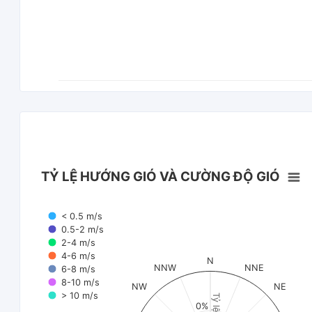
TỶ LỆ HƯỚNG GIÓ VÀ CƯỜNG ĐỘ GIÓ
< 0.5 m/s
0.5-2 m/s
2-4 m/s
4-6 m/s
N
NNW
NNE
6-8 m/s
8-10 m/s
NW
NE
> 10 m/s
Tỷ lệ (%)
0%