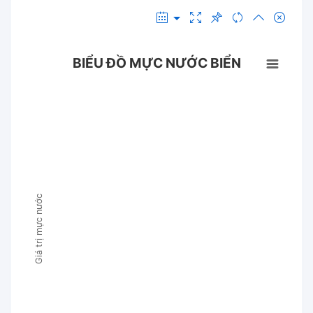
BIỂU ĐỒ MỰC NƯỚC BIỂN
Giá trị mực nước