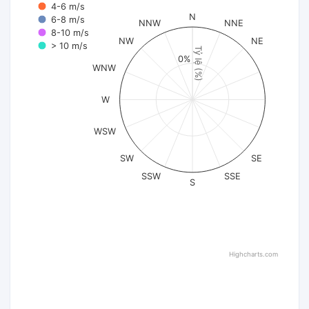
4-6 m/s
N
6-8 m/s
NNW
NNE
8-10 m/s
NW
NE
> 10 m/s
Tỷ lệ (%)
0%
WNW
W
WSW
SW
SE
SSW
SSE
S
Highcharts.com