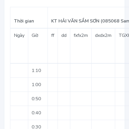
Thời gian
KT HẢI VĂN SẦM SƠN (085068 Sa
Ngày
Giờ
ff
dd
fxfx2m
dxdx2m
TGX
1:10
1:00
0:50
0:40
0:30