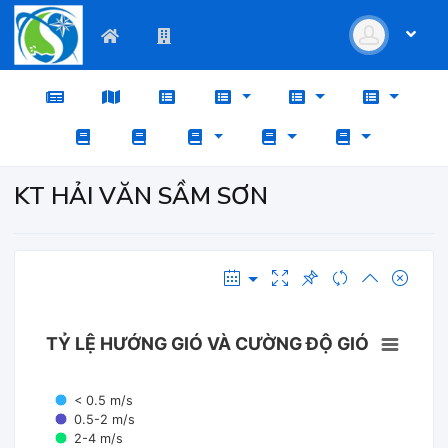
KT HẢI VĂN SẦM SƠN
TỶ LỆ HƯỚNG GIÓ VÀ CƯỜNG ĐỘ GIÓ
< 0.5 m/s
0.5-2 m/s
2-4 m/s