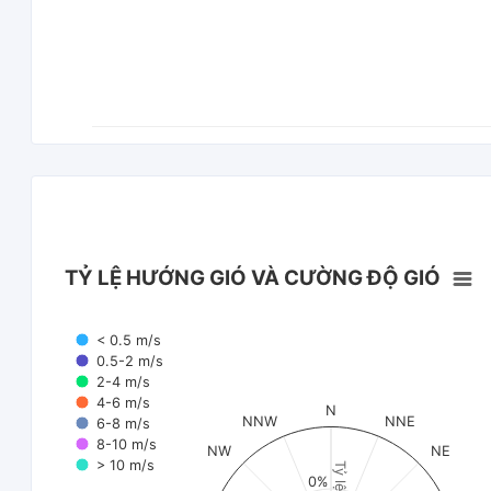
TỶ LỆ HƯỚNG GIÓ VÀ CƯỜNG ĐỘ GIÓ
< 0.5 m/s
0.5-2 m/s
2-4 m/s
4-6 m/s
N
NNW
NNE
6-8 m/s
8-10 m/s
NW
NE
> 10 m/s
Tỷ lệ (%)
0%