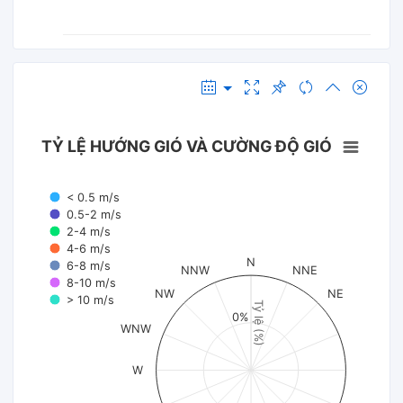
TỶ LỆ HƯỚNG GIÓ VÀ CƯỜNG ĐỘ GIÓ
< 0.5 m/s
0.5-2 m/s
2-4 m/s
4-6 m/s
N
6-8 m/s
NNW
NNE
8-10 m/s
NW
NE
> 10 m/s
Tỷ lệ (%)
0%
WNW
W