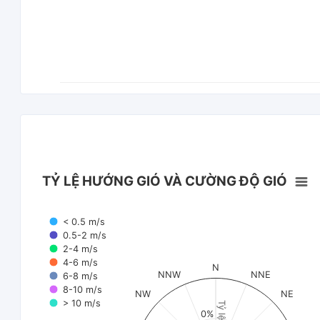
TỶ LỆ HƯỚNG GIÓ VÀ CƯỜNG ĐỘ GIÓ
< 0.5 m/s
0.5-2 m/s
2-4 m/s
4-6 m/s
N
NNW
NNE
6-8 m/s
8-10 m/s
NW
NE
> 10 m/s
Tỷ lệ (%)
0%