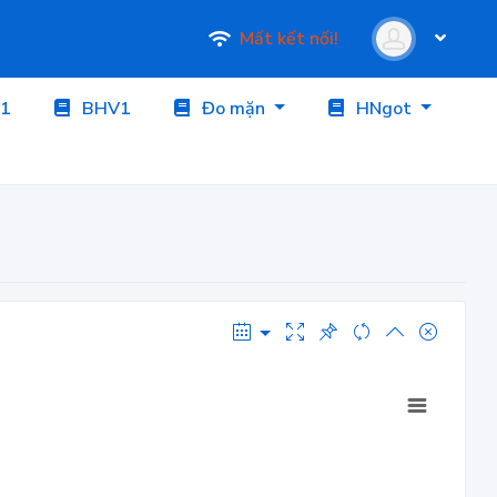
Mất kết nối!
1
BHV1
Đo mặn
HNgot