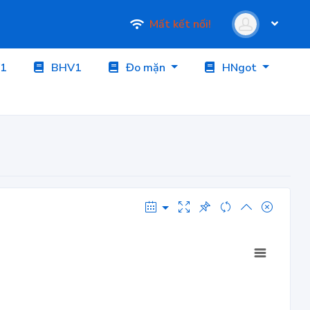
Mất kết nối!
1
BHV1
Đo mặn
HNgot