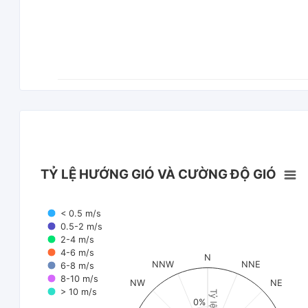
TỶ LỆ HƯỚNG GIÓ VÀ CƯỜNG ĐỘ GIÓ
< 0.5 m/s
0.5-2 m/s
2-4 m/s
4-6 m/s
N
NNW
NNE
6-8 m/s
8-10 m/s
NW
NE
> 10 m/s
Tỷ lệ (%)
0%