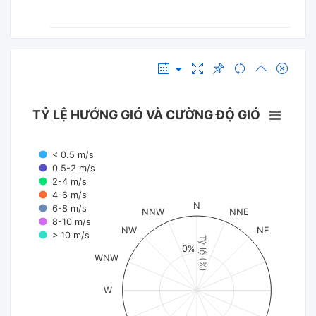
TỶ LỆ HƯỚNG GIÓ VÀ CƯỜNG ĐỘ GIÓ
< 0.5 m/s
0.5-2 m/s
2-4 m/s
4-6 m/s
N
6-8 m/s
NNW
NNE
8-10 m/s
NW
NE
> 10 m/s
Tỷ lệ (%)
0%
WNW
W