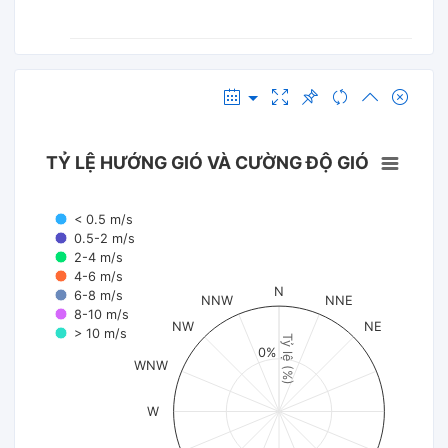
TỶ LỆ HƯỚNG GIÓ VÀ CƯỜNG ĐỘ GIÓ
< 0.5 m/s
0.5-2 m/s
2-4 m/s
4-6 m/s
N
6-8 m/s
NNW
NNE
8-10 m/s
NW
NE
> 10 m/s
Tỷ lệ (%)
0%
WNW
W