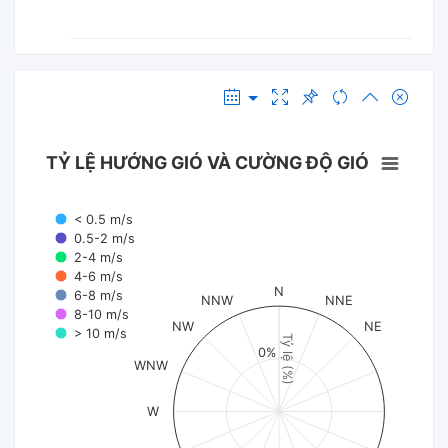
TỶ LỆ HƯỚNG GIÓ VÀ CƯỜNG ĐỘ GIÓ
< 0.5 m/s
0.5-2 m/s
2-4 m/s
4-6 m/s
N
6-8 m/s
NNW
NNE
8-10 m/s
NW
NE
> 10 m/s
Tỷ lệ (%)
0%
WNW
W