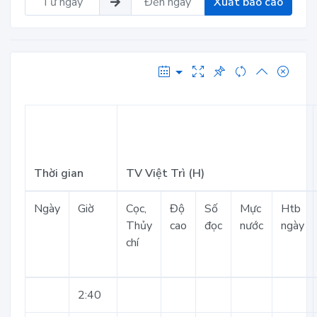
Xuất báo cáo
Thời gian
TV Việt Trì (H)
Ngày
Giờ
Cọc,
Độ
Số
Mực
Htb
Thủy
cao
đọc
nước
ngày
chí
2:40